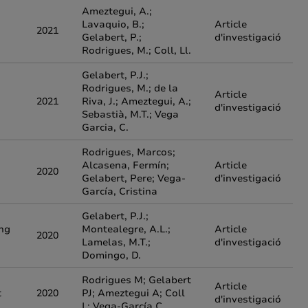
Ameztegui, A.;
Lavaquio, B.;
Article
2021
Gelabert, P.;
d'investigació
Rodrigues, M.; Coll, Ll.
Gelabert, P.J.;
Rodrigues, M.; de la
Article
2021
Riva, J.; Ameztegui, A.;
d'investigació
Sebastià, M.T.; Vega
Garcia, C.
Rodrigues, Marcos;
Alcasena, Fermín;
Article
2020
Gelabert, Pere; Vega-
d'investigació
García, Cristina
Gelabert, P.J.;
ing
Montealegre, A.L.;
Article
2020
Lamelas, M.T.;
d'investigació
Domingo, D.
Rodrigues M; Gelabert
Article
t
2020
PJ; Ameztegui A; Coll
d'investigació
L; Vega-García C