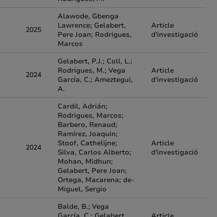
Alawode, Gbenga
Lawrence; Gelabert,
Article
2025
Pere Joan; Rodrigues,
d'investigació
Marcos
Gelabert, P.J.; Coll, L.;
Rodrigues, M.; Vega
Article
2024
García, C.; Ameztegui,
d'investigació
A.
Cardil, Adrián;
Rodrigues, Marcos;
Barbero, Renaud;
Ramírez, Joaquin;
Stoof, Cathelijne;
Article
2024
Silva, Carlos Alberto;
d'investigació
Mohan, Midhun;
Gelabert, Pere Joan;
Ortega, Macarena; de-
Miguel, Sergio
Balde, B.; Vega
García, C.; Gelabert,
Article