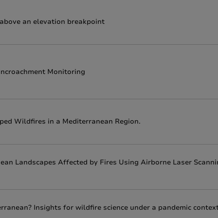
above an elevation breakpoint
Encroachment Monitoring
ped Wildfires in a Mediterranean Region.
anean Landscapes Affected by Fires Using Airborne Laser Scann
rranean? Insights for wildfire science under a pandemic contex