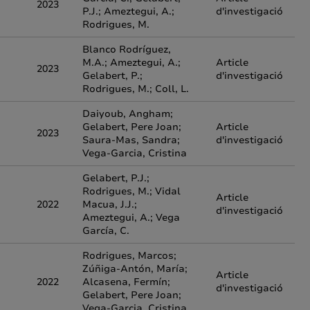
2023
P.J.; Ameztegui, A.;
d'investigació
Rodrigues, M.
Blanco Rodríguez,
M.A.; Ameztegui, A.;
Article
2023
Gelabert, P.;
d'investigació
Rodrigues, M.; Coll, L.
Daiyoub, Angham;
Gelabert, Pere Joan;
Article
2023
Saura-Mas, Sandra;
d'investigació
Vega-Garcia, Cristina
Gelabert, P.J.;
Rodrigues, M.; Vidal
Article
2022
Macua, J.J.;
d'investigació
Ameztegui, A.; Vega
García, C.
Rodrigues, Marcos;
Zúñiga-Antón, María;
Article
2022
Alcasena, Fermín;
d'investigació
Gelabert, Pere Joan;
Vega-Garcia, Cristina