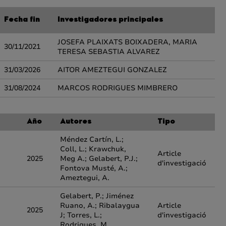
Fecha fin
Investigadores principales
JOSEFA PLAIXATS BOIXADERA, MARIA
30/11/2021
TERESA SEBASTIA ALVAREZ
31/03/2026
AITOR AMEZTEGUI GONZALEZ
31/08/2024
MARCOS RODRIGUES MIMBRERO
Año
Autores
Tipo
Méndez Cartín, L.;
Coll, L.; Krawchuk,
Article
2025
Meg A.; Gelabert, P.J.;
d'investigació
Fontova Musté, A.;
Ameztegui, A.
Gelabert, P.; Jiménez
Ruano, A.; Ribalaygua
Article
2025
J; Torres, L.;
d'investigació
Rodrigues, M.