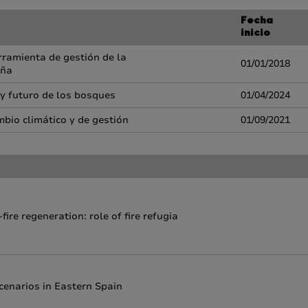
Fecha
inicio
ramienta de gestión de la
01/01/2018
aña
 y futuro de los bosques
01/04/2024
mbio climático y de gestión
01/09/2021
ire regeneration: role of fire refugia
enarios in Eastern Spain