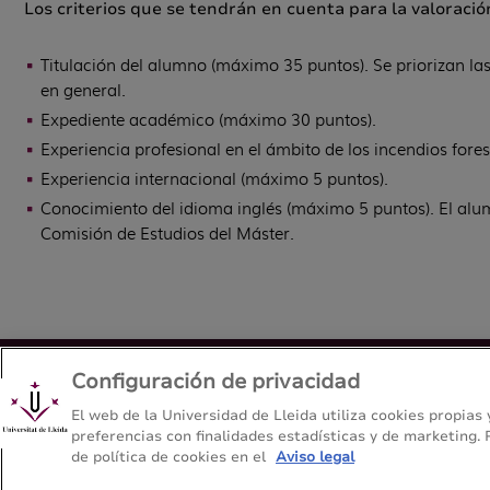
Los criterios que se tendrán en cuenta para la valoración
Titulación del alumno (máximo 35 puntos). Se priorizan las
en general.
Expediente académico (máximo 30 puntos).
Experiencia profesional en el ámbito de los incendios fore
Experiencia internacional (máximo 5 puntos).
Conocimiento del idioma inglés (máximo 5 puntos). El alum
Comisión de Estudios del Máster.
Configuración de privacidad
Máster Interuniversitario en Incendios Forestales
El web de la Universidad de Lleida utiliza cookies propias
Integral (MásterFUEGO)
preferencias con finalidades estadísticas y de marketing.
de política de cookies en el
Aviso legal
Escuela Técnica Superior de Ingeniería Agroalimentaria y Fore
Universitat de Lleida