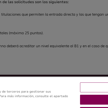
 de las solicitudes son los siguientes:
 titulaciones que permiten la entrada directa y las que tengan u
stales (máximo 25 puntos).
no deberá acreditar un nivel equivalente al B1 y en el caso de
. Ciencia y Gestión
 y de terceros para gestionar sus
 Para más información, consulte el apartado
stal y de Veterinaria -