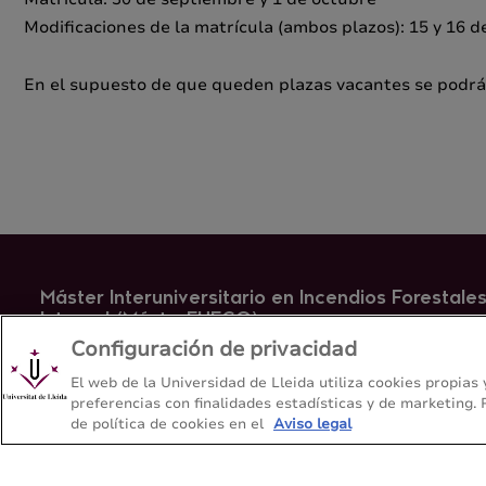
Modificaciones de la matrícula (ambos plazos): 15 y 16 d
En el supuesto de que queden plazas vacantes se podrá a
Máster Interuniversitario en Incendios Forestales
Integral (MásterFUEGO)
Configuración de privacidad
Escuela Técnica Superior de Ingeniería Agroalimentaria y Fore
Universitat de Lleida
El web de la Universidad de Lleida utiliza cookies propias
preferencias con finalidades estadísticas y de marketing.
de política de cookies en el
Aviso legal
Mapa del web
Contacto
973 702524