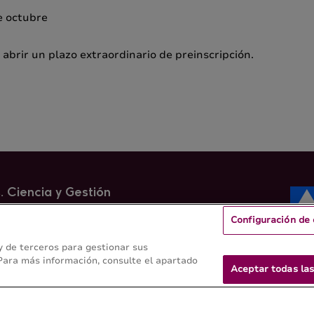
e octubre
brir un plazo extraordinario de preinscripción.
. Ciencia y Gestión
Configuración de 
stal y de Veterinaria -
 y de terceros para gestionar sus
 Para más información, consulte el apartado
Aceptar todas las